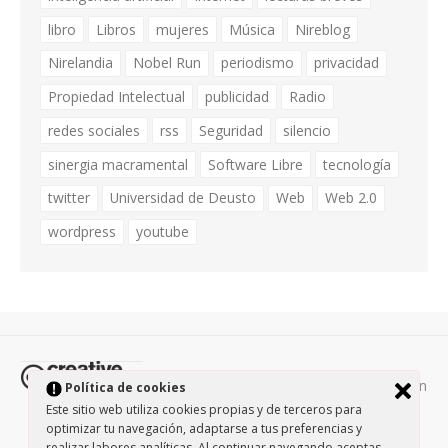
libro
Libros
mujeres
Música
Nireblog
Nirelandia
Nobel Run
periodismo
privacidad
Propiedad Intelectual
publicidad
Radio
redes sociales
rss
Seguridad
silencio
sinergia macramental
Software Libre
tecnología
twitter
Universidad de Deusto
Web
Web 2.0
wordpress
youtube
Todos los contenidos de esta página están
Política de cookies
protegidos por la licencia
Creative Commons Attribution-
Este sitio web utiliza cookies propias y de terceros para
optimizar tu navegación, adaptarse a tus preferencias y
NonCommercial-ShareAlike 3.0.
/
Política de privacidad
/
realizar labores analíticas. Al continuar navegando aceptas