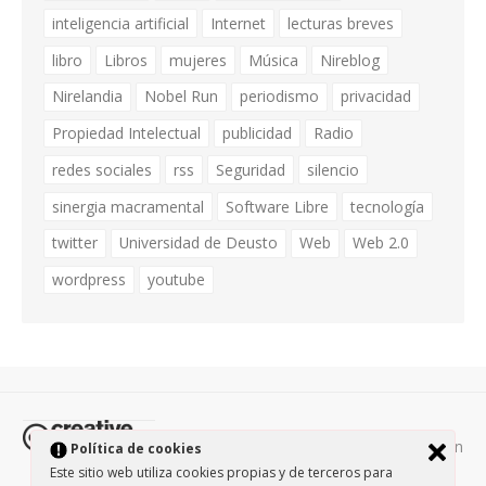
inteligencia artificial
Internet
lecturas breves
libro
Libros
mujeres
Música
Nireblog
Nirelandia
Nobel Run
periodismo
privacidad
Propiedad Intelectual
publicidad
Radio
redes sociales
rss
Seguridad
silencio
sinergia macramental
Software Libre
tecnología
twitter
Universidad de Deusto
Web
Web 2.0
wordpress
youtube
Todos los contenidos de esta página están
Política de cookies
protegidos por la licencia
Creative Commons Attribution-
Este sitio web utiliza cookies propias y de terceros para