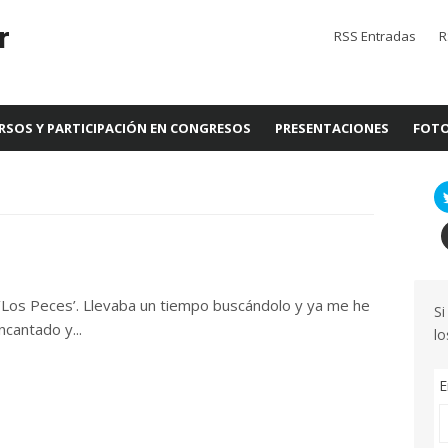
r
RSS Entradas
R
RSOS Y PARTICIPACIÓN EN CONGRESOS
PRESENTACIONES
FOTO
 ‘Los Peces’. Llevaba un tiempo buscándolo y ya me he
Si
cantado y...
lo
E