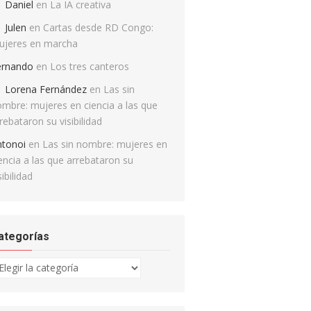
Daniel
en
La IA creativa
Julen
en
Cartas desde RD Congo:
ujeres en marcha
ernando
en
Los tres canteros
Lorena Fernández
en
Las sin
mbre: mujeres en ciencia a las que
rebataron su visibilidad
ntonoi
en
Las sin nombre: mujeres en
encia a las que arrebataron su
sibilidad
ategorías
tegorías