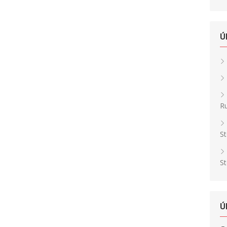
Ú
Ru
St
St
Ú