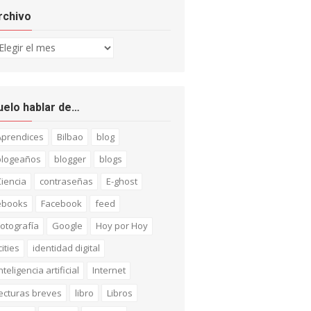
rchivo
chivo
uelo hablar de…
Aprendices
Bilbao
blog
blogeaños
blogger
blogs
iencia
contraseñas
E-ghost
ebooks
Facebook
feed
otografía
Google
Hoy por Hoy
cities
identidad digital
nteligencia artificial
Internet
ecturas breves
libro
Libros