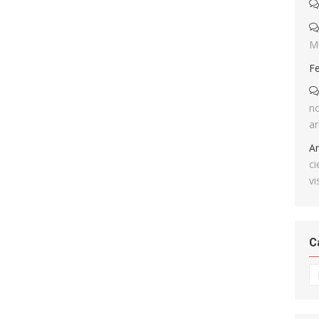
M
F
no
ar
A
ci
vi
C
Ca