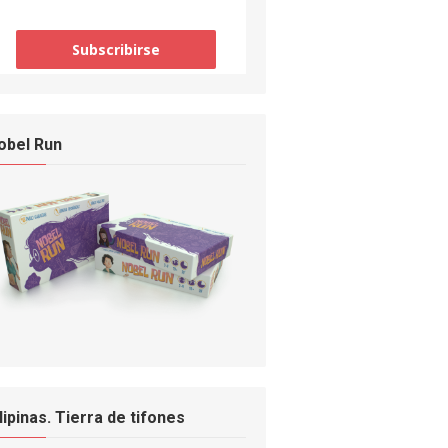
obel Run
ilipinas. Tierra de tifones