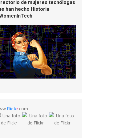
irectorio de mujeres tecnólogas
ue han hecho Historia
WomenInTech
ww.
flick
r
.com