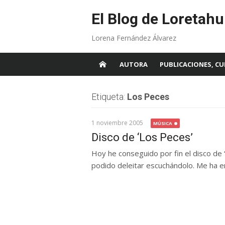
Skip
to
El Blog de Loretahu
content
Lorena Fernández Álvarez
AUTORA
PUBLICACIONES, CU
Etiqueta:
Los Peces
1 noviembre 2005
MÚSICA
Disco de ‘Los Peces’
Hoy he conseguido por fin el disco de
podido deleitar escuchándolo. Me ha en