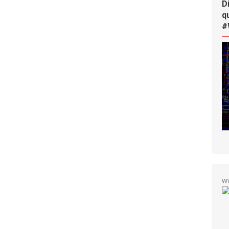
D
q
#
w