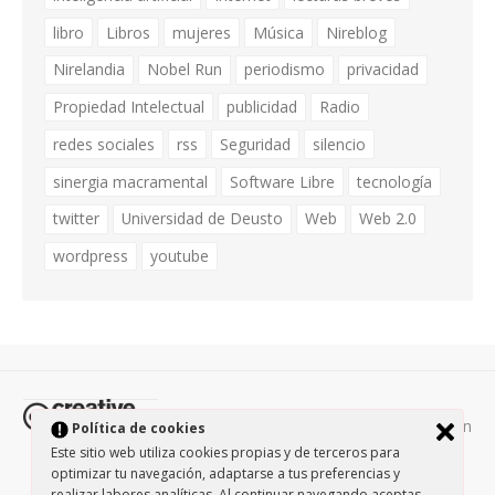
libro
Libros
mujeres
Música
Nireblog
Nirelandia
Nobel Run
periodismo
privacidad
Propiedad Intelectual
publicidad
Radio
redes sociales
rss
Seguridad
silencio
sinergia macramental
Software Libre
tecnología
twitter
Universidad de Deusto
Web
Web 2.0
wordpress
youtube
Todos los contenidos de esta página están
Política de cookies
protegidos por la licencia
Creative Commons Attribution-
Este sitio web utiliza cookies propias y de terceros para
optimizar tu navegación, adaptarse a tus preferencias y
NonCommercial-ShareAlike 3.0.
/
Política de privacidad
/
realizar labores analíticas. Al continuar navegando aceptas