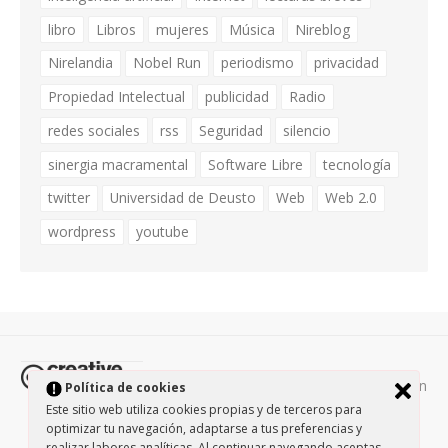
libro
Libros
mujeres
Música
Nireblog
Nirelandia
Nobel Run
periodismo
privacidad
Propiedad Intelectual
publicidad
Radio
redes sociales
rss
Seguridad
silencio
sinergia macramental
Software Libre
tecnología
twitter
Universidad de Deusto
Web
Web 2.0
wordpress
youtube
Todos los contenidos de esta página están
Política de cookies
protegidos por la licencia
Creative Commons Attribution-
Este sitio web utiliza cookies propias y de terceros para
optimizar tu navegación, adaptarse a tus preferencias y
NonCommercial-ShareAlike 3.0.
/
Política de privacidad
/
realizar labores analíticas. Al continuar navegando aceptas