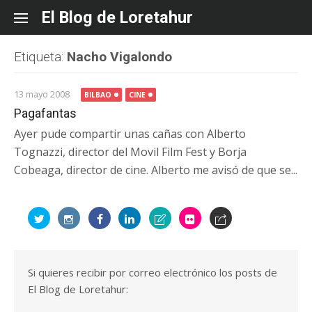
Skip
El Blog de Loretahur
to
content
Etiqueta:
Nacho Vigalondo
13 mayo 2008
BILBAO
CINE
Pagafantas
Ayer pude compartir unas cañas con Alberto
Tognazzi, director del Movil Film Fest y Borja
Cobeaga, director de cine. Alberto me avisó de que se...
Si quieres recibir por correo electrónico los posts de
El Blog de Loretahur: