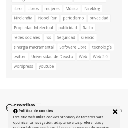
libro
Libros
mujeres
Música
Nireblog
Nirelandia
Nobel Run
periodismo
privacidad
Propiedad Intelectual
publicidad
Radio
redes sociales
rss
Seguridad
silencio
sinergia macramental
Software Libre
tecnología
twitter
Universidad de Deusto
Web
Web 2.0
wordpress
youtube
Todos los contenidos de esta página están
Política de cookies
protegidos por la licencia
Creative Commons Attribution-
Este sitio web utiliza cookies propias y de terceros para
optimizar tu navegación, adaptarse a tus preferencias y
NonCommercial-ShareAlike 3.0.
/
Política de privacidad
/
realizar labores analíticas. Al continuar navegando aceptas