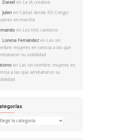
Daniel
en
La IA creativa
Julen
en
Cartas desde RD Congo:
ujeres en marcha
ernando
en
Los tres canteros
Lorena Fernández
en
Las sin
mbre: mujeres en ciencia a las que
rebataron su visibilidad
ntonoi
en
Las sin nombre: mujeres en
encia a las que arrebataron su
sibilidad
ategorías
tegorías