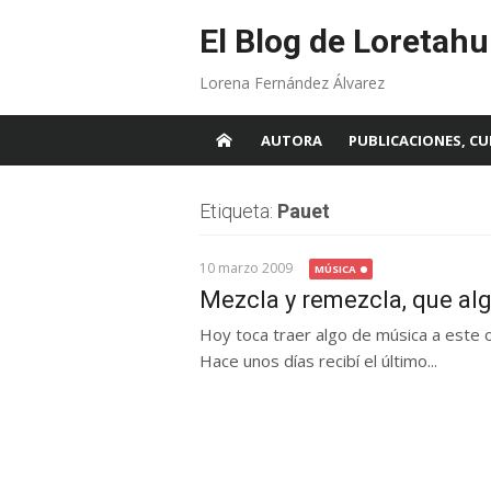
Skip
to
El Blog de Loretahu
content
Lorena Fernández Álvarez
AUTORA
PUBLICACIONES, CU
Etiqueta:
Pauet
10 marzo 2009
MÚSICA
Mezcla y remezcla, que al
Hoy toca traer algo de música a este o
Hace unos días recibí el último...