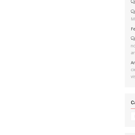
M
F
no
ar
A
ci
vi
C
Ca