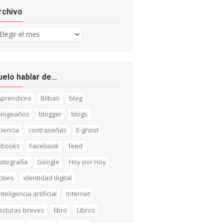
rchivo
chivo
uelo hablar de…
Aprendices
Bilbao
blog
blogeaños
blogger
blogs
iencia
contraseñas
E-ghost
ebooks
Facebook
feed
otografía
Google
Hoy por Hoy
cities
identidad digital
nteligencia artificial
Internet
ecturas breves
libro
Libros