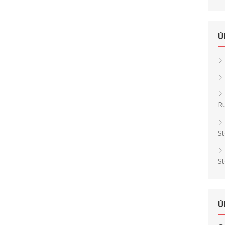
Ú
Ru
St
St
Ú