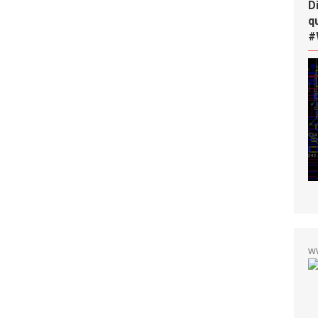
D
q
#
w