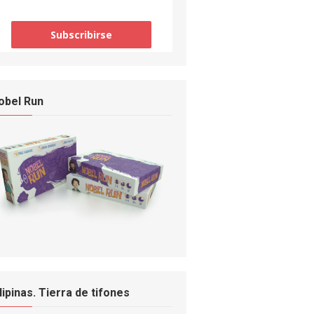
obel Run
ilipinas. Tierra de tifones