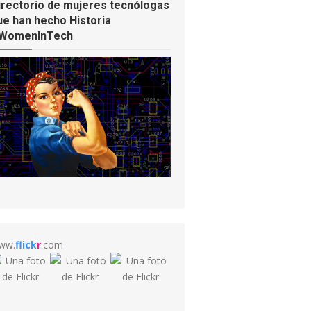
irectorio de mujeres tecnólogas
ue han hecho Historia
WomenInTech
ww.
flick
r
.com