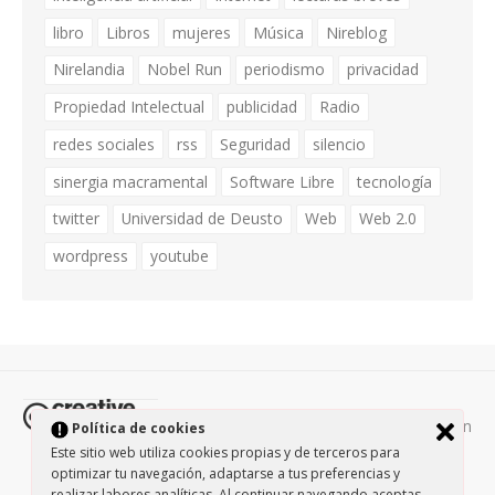
libro
Libros
mujeres
Música
Nireblog
Nirelandia
Nobel Run
periodismo
privacidad
Propiedad Intelectual
publicidad
Radio
redes sociales
rss
Seguridad
silencio
sinergia macramental
Software Libre
tecnología
twitter
Universidad de Deusto
Web
Web 2.0
wordpress
youtube
Todos los contenidos de esta página están
Política de cookies
protegidos por la licencia
Creative Commons Attribution-
Este sitio web utiliza cookies propias y de terceros para
optimizar tu navegación, adaptarse a tus preferencias y
NonCommercial-ShareAlike 3.0.
/
Política de privacidad
/
realizar labores analíticas. Al continuar navegando aceptas