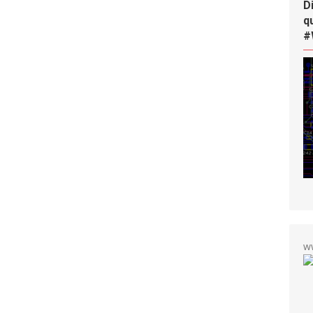
D
q
#
w