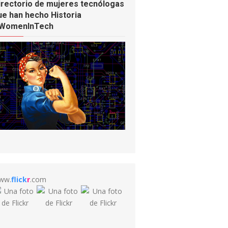
irectorio de mujeres tecnólogas
ue han hecho Historia
WomenInTech
ww.
flick
r
.com