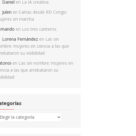
Daniel
en
La IA creativa
Julen
en
Cartas desde RD Congo:
ujeres en marcha
ernando
en
Los tres canteros
Lorena Fernández
en
Las sin
mbre: mujeres en ciencia a las que
rebataron su visibilidad
ntonoi
en
Las sin nombre: mujeres en
encia a las que arrebataron su
sibilidad
ategorías
tegorías