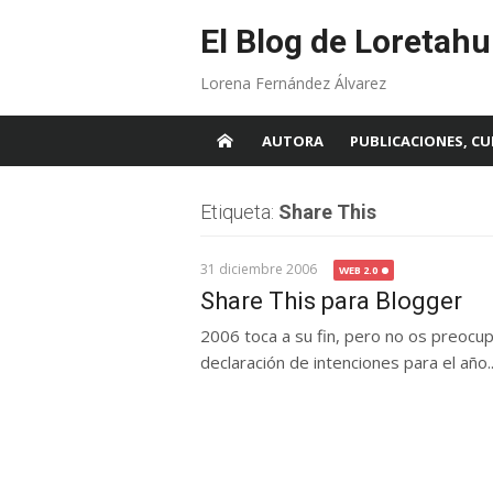
Skip
to
El Blog de Loretahu
content
Lorena Fernández Álvarez
AUTORA
PUBLICACIONES, CU
Etiqueta:
Share This
31 diciembre 2006
WEB 2.0
Share This para Blogger
2006 toca a su fin, pero no os preocu
declaración de intenciones para el año..