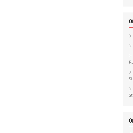
Ú
Ru
St
St
Ú