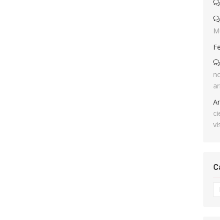
M
F
no
ar
A
ci
vi
C
Ca