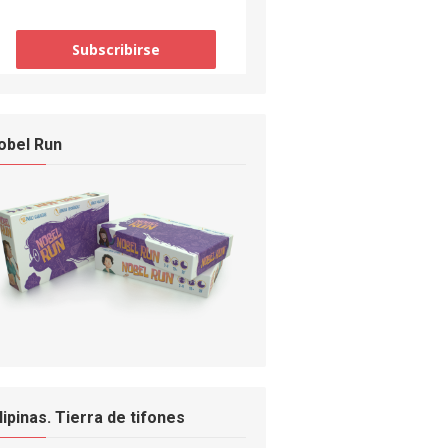
obel Run
ilipinas. Tierra de tifones