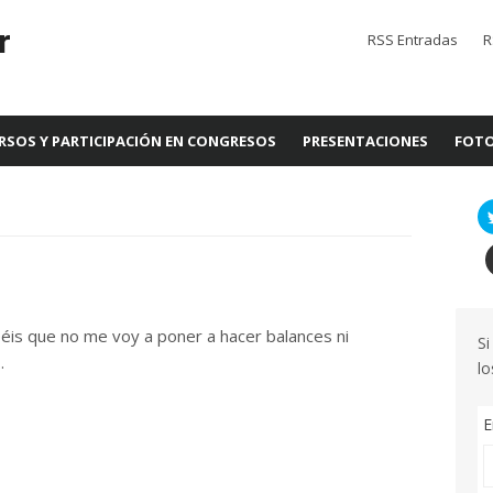
r
RSS Entradas
R
RSOS Y PARTICIPACIÓN EN CONGRESOS
PRESENTACIONES
FOTO
péis que no me voy a poner a hacer balances ni
Si
.
lo
E