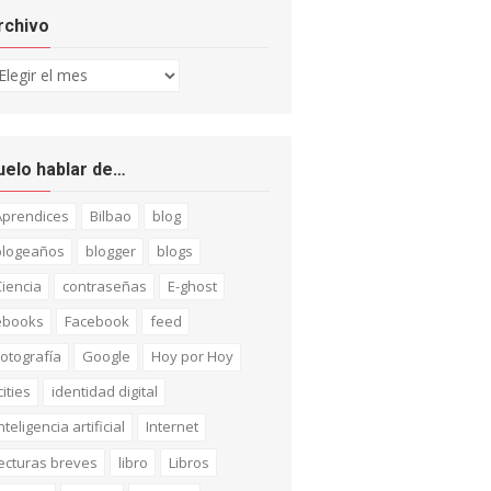
rchivo
chivo
uelo hablar de…
Aprendices
Bilbao
blog
blogeaños
blogger
blogs
iencia
contraseñas
E-ghost
ebooks
Facebook
feed
otografía
Google
Hoy por Hoy
cities
identidad digital
nteligencia artificial
Internet
ecturas breves
libro
Libros