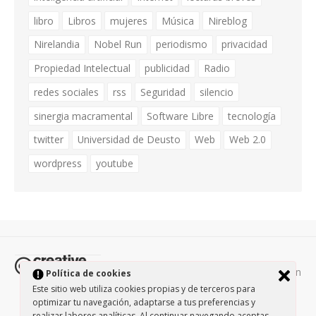
libro
Libros
mujeres
Música
Nireblog
Nirelandia
Nobel Run
periodismo
privacidad
Propiedad Intelectual
publicidad
Radio
redes sociales
rss
Seguridad
silencio
sinergia macramental
Software Libre
tecnología
twitter
Universidad de Deusto
Web
Web 2.0
wordpress
youtube
Todos los contenidos de esta página están
Política de cookies
protegidos por la licencia
Creative Commons Attribution-
Este sitio web utiliza cookies propias y de terceros para
optimizar tu navegación, adaptarse a tus preferencias y
NonCommercial-ShareAlike 3.0.
/
Política de privacidad
/
realizar labores analíticas. Al continuar navegando aceptas