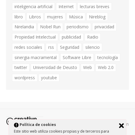
inteligencia artificial
Internet
lecturas breves
libro
Libros
mujeres
Música
Nireblog
Nirelandia
Nobel Run
periodismo
privacidad
Propiedad Intelectual
publicidad
Radio
redes sociales
rss
Seguridad
silencio
sinergia macramental
Software Libre
tecnología
twitter
Universidad de Deusto
Web
Web 2.0
wordpress
youtube
Todos los contenidos de esta página están
Política de cookies
protegidos por la licencia
Creative Commons Attribution-
Este sitio web utiliza cookies propias y de terceros para