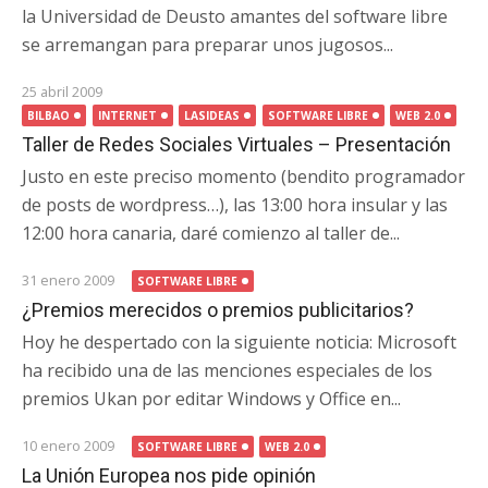
la Universidad de Deusto amantes del software libre
se arremangan para preparar unos jugosos...
25 abril 2009
BILBAO
INTERNET
LASIDEAS
SOFTWARE LIBRE
WEB 2.0
Taller de Redes Sociales Virtuales – Presentación
Justo en este preciso momento (bendito programador
de posts de wordpress…), las 13:00 hora insular y las
12:00 hora canaria, daré comienzo al taller de...
31 enero 2009
SOFTWARE LIBRE
¿Premios merecidos o premios publicitarios?
Hoy he despertado con la siguiente noticia: Microsoft
ha recibido una de las menciones especiales de los
premios Ukan por editar Windows y Office en...
10 enero 2009
SOFTWARE LIBRE
WEB 2.0
La Unión Europea nos pide opinión