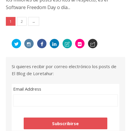
Software Freedom Day o día...
Navegación
1
2
→
de
entradas
Si quieres recibir por correo electrónico los posts de
El Blog de Loretahur:
Email Address