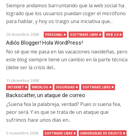
Siempre andamos barruntando que la web social ha
logrado que los usuarios puedan coger el micrófono
para hablar, y hoy os traigo una iniciativa que...
28 diciembre 2008
PERSONAL
SOFTWARE LIBRE
WEB 2.0
Adiós Blogger! Hola WordPress!
No sé que me pasa en las vacaciones navideñas, pero
este blog siempre tiene un cambio en la parte técnica
(debe ser la crisis del...
13 diciembre 2008
INTERNET
NIREBLOG
SEGURIDAD
SOFTWARE LIBRE
Backscatter, un ataque de correo
¿Suena fea la palabreja, verdad? Pues si suena fea,
peor será. Y es que se trata de un ataque que
sufrimos hace unos días en...
5 noviembre 2008
SOFTWARE LIBRE
UNIVERSIDAD DE DEUSTO