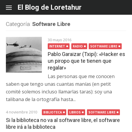
Skip
El Blog de Loretahur
to
content
Categoría:
Software Libre
30 mayo 2016
INTERNET
RADIO
SOFTWARE LIBRE
Pablo Garaizar (Txipi): «Hacker es
un piropo que te tienen que
regalar»
Las personas que me conocen
saben que tengo unas cuantas manías (en petit
comité solemos incluso llamarlas taras): soy una
talibana de la ortografía hasta...
4 noviembre 2010
BIBLIOTECA
LIBROS
SOFTWARE LIBRE
Si la biblioteca no va al software libre, el software
libre irá a la biblioteca