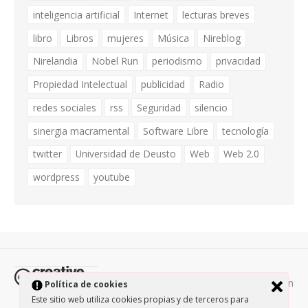
inteligencia artificial
Internet
lecturas breves
libro
Libros
mujeres
Música
Nireblog
Nirelandia
Nobel Run
periodismo
privacidad
Propiedad Intelectual
publicidad
Radio
redes sociales
rss
Seguridad
silencio
sinergia macramental
Software Libre
tecnología
twitter
Universidad de Deusto
Web
Web 2.0
wordpress
youtube
Todos los contenidos de esta página están
Política de cookies
protegidos por la licencia
Creative Commons Attribution-
Este sitio web utiliza cookies propias y de terceros para