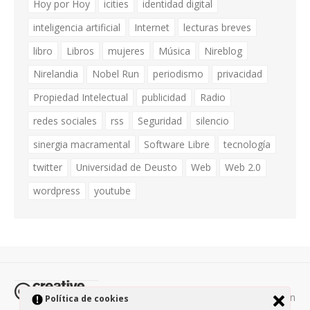
Hoy por Hoy
icities
identidad digital
inteligencia artificial
Internet
lecturas breves
libro
Libros
mujeres
Música
Nireblog
Nirelandia
Nobel Run
periodismo
privacidad
Propiedad Intelectual
publicidad
Radio
redes sociales
rss
Seguridad
silencio
sinergia macramental
Software Libre
tecnología
twitter
Universidad de Deusto
Web
Web 2.0
wordpress
youtube
Todos los contenidos de esta página están
Política de cookies