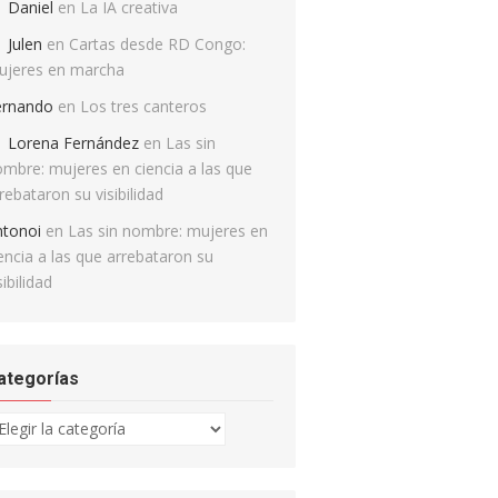
Daniel
en
La IA creativa
Julen
en
Cartas desde RD Congo:
ujeres en marcha
ernando
en
Los tres canteros
Lorena Fernández
en
Las sin
mbre: mujeres en ciencia a las que
rebataron su visibilidad
ntonoi
en
Las sin nombre: mujeres en
encia a las que arrebataron su
sibilidad
ategorías
tegorías