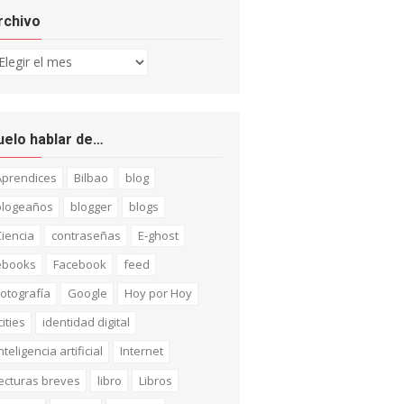
rchivo
chivo
uelo hablar de…
Aprendices
Bilbao
blog
blogeaños
blogger
blogs
iencia
contraseñas
E-ghost
ebooks
Facebook
feed
otografía
Google
Hoy por Hoy
cities
identidad digital
nteligencia artificial
Internet
ecturas breves
libro
Libros