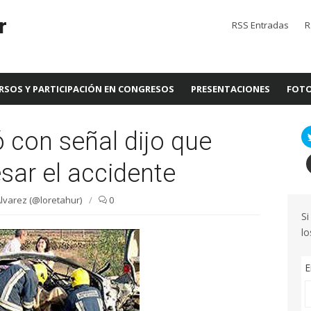
r
RSS Entradas
R
RSOS Y PARTICIPACIÓN EN CONGRESOS
PRESENTACIONES
FOTO
 con señal dijo que
sar el accidente
lvarez (@loretahur)
/
0
Si
lo
E