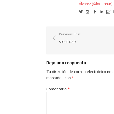
Álvarez (@loretahur)
Navegación
Previous Post
de
SEGURIDAD
entradas
Deja una respuesta
Tu dirección de correo electrónico no 
marcados con
*
Comentario
*