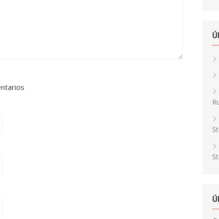
Ú
entarios
Ru
St
St
Ú