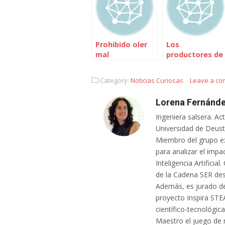
Prohibido oler
Los
mal
productores de
"Superman
returns" se
Category:
Noticias Curiosas
Leave a c
plantean usar
efectos
Lorena Fernánde
digitales para
disimular los
Ingeniera salsera. Ac
atributos
Universidad de Deusto
sexuales del
Miembro del grupo e
prota
para analizar el impa
Inteligencia Artifici
de la Cadena SER des
Además, es jurado de
proyecto Inspira STE
científico-tecnológic
Maestro el juego de