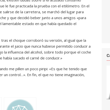
ncia, existen dudas sobre si el acusado consumió
ue le fue practicada la prueba con el etilómetro. En el
 salirse de la carretera, se marchó del lugar para
coche y que decidió beber junto a unos amigos «para
 el lamentable estado en que había quedado el
tras el choque corroboró su versión, al igual que la
ante el juicio que nunca hubiese permitido conducir a
o la influencia del alcohol, sobre todo porque el coche
C
e había sacado el carné de conducir.»
ando me pillen un poco piripi: «Es que he tenido que
 un control…». En fin, el que no tiene imaginación,