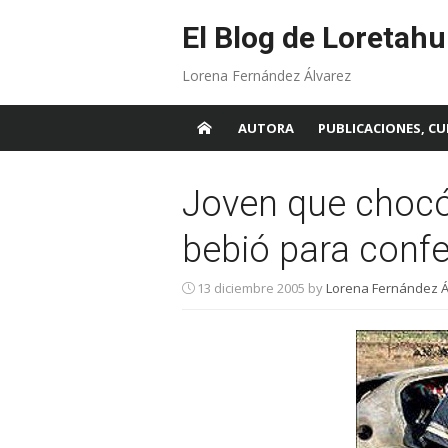
Skip
to
El Blog de Loretahu
content
Lorena Fernández Álvarez
AUTORA
PUBLICACIONES, CU
Joven que chocó
bebió para confe
13 diciembre 2005
by
Lorena Fernández Á