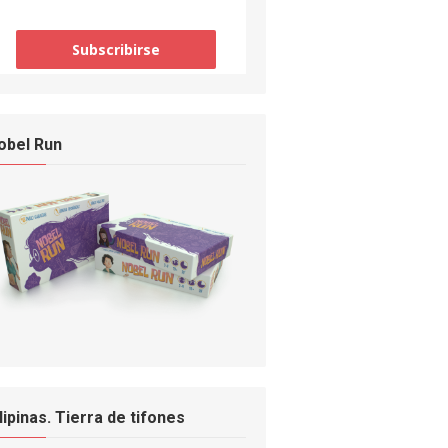
obel Run
ilipinas. Tierra de tifones