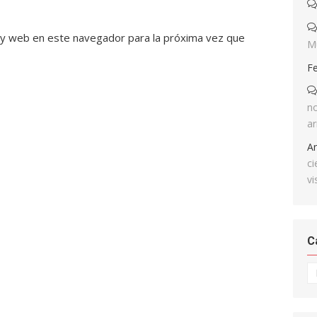
 y web en este navegador para la próxima vez que
M
F
no
ar
A
ci
vi
C
Ca