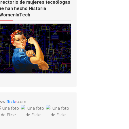
irectorio de mujeres tecnólogas
ue han hecho Historia
WomenInTech
ww.
flick
r
.com