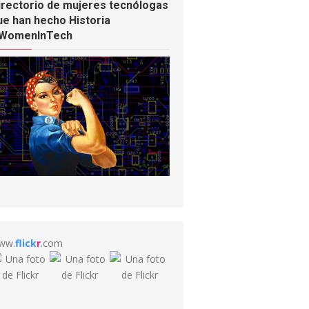
irectorio de mujeres tecnólogas
ue han hecho Historia
WomenInTech
ww.
flick
r
.com