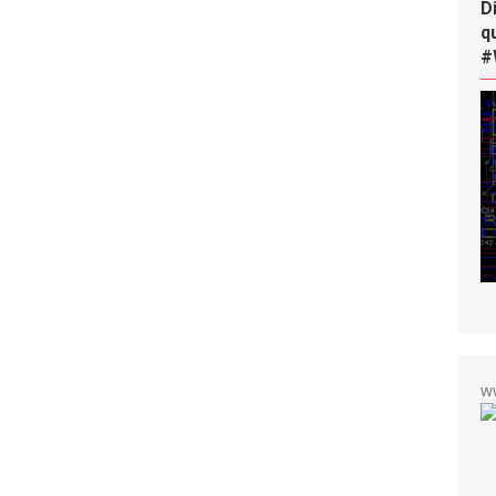
D
q
#
w