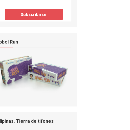
obel Run
ilipinas. Tierra de tifones