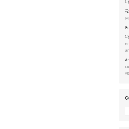
M
F
no
ar
A
ci
vi
C
Ca