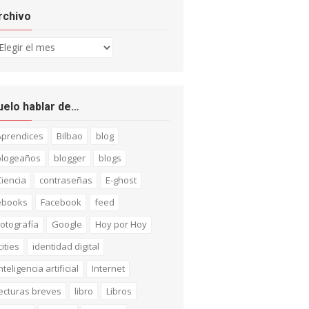
rchivo
chivo
uelo hablar de…
Aprendices
Bilbao
blog
blogeaños
blogger
blogs
iencia
contraseñas
E-ghost
ebooks
Facebook
feed
otografía
Google
Hoy por Hoy
cities
identidad digital
nteligencia artificial
Internet
ecturas breves
libro
Libros