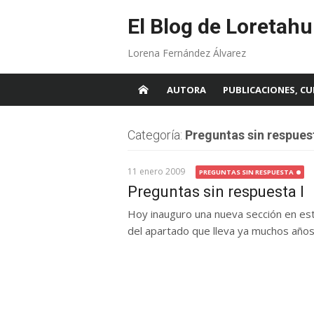
Skip
to
El Blog de Loretahu
content
Lorena Fernández Álvarez
AUTORA
PUBLICACIONES, CU
Categoría:
Preguntas sin respues
11 enero 2009
PREGUNTAS SIN RESPUESTA
Preguntas sin respuesta I
Hoy inauguro una nueva sección en est
del apartado que lleva ya muchos años