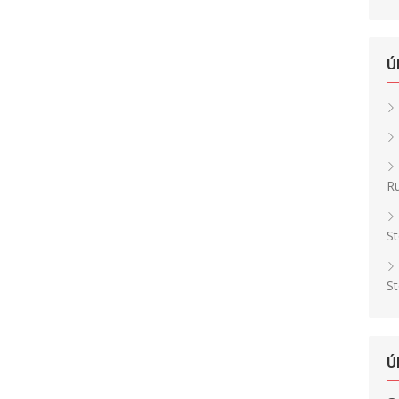
Ú
Ru
St
St
Ú