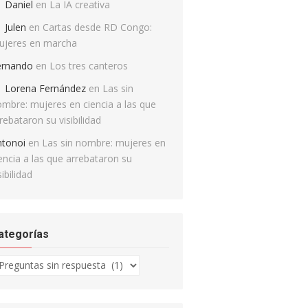
Daniel
en
La IA creativa
Julen
en
Cartas desde RD Congo:
ujeres en marcha
ernando
en
Los tres canteros
Lorena Fernández
en
Las sin
mbre: mujeres en ciencia a las que
rebataron su visibilidad
ntonoi
en
Las sin nombre: mujeres en
encia a las que arrebataron su
sibilidad
ategorías
tegorías