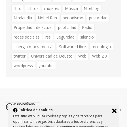
libro
Libros
mujeres
Música
Nireblog
Nirelandia
Nobel Run
periodismo
privacidad
Propiedad Intelectual
publicidad
Radio
redes sociales
rss
Seguridad
silencio
sinergia macramental
Software Libre
tecnología
twitter
Universidad de Deusto
Web
Web 2.0
wordpress
youtube
Todos los contenidos de esta página están
Política de cookies
protegidos por la licencia
Creative Commons Attribution-
Este sitio web utiliza cookies propias y de terceros para
optimizar tu navegación, adaptarse a tus preferencias y
NonCommercial-ShareAlike 3.0.
/
Política de privacidad
/
realizar labores analíticas. Al continuar navegando aceptas