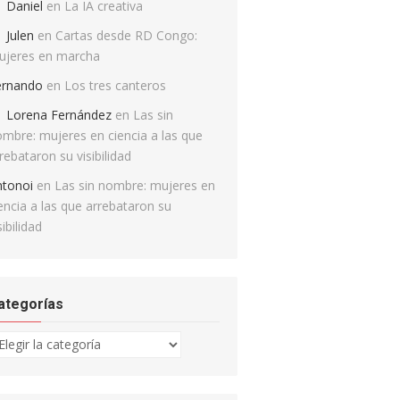
Daniel
en
La IA creativa
Julen
en
Cartas desde RD Congo:
ujeres en marcha
ernando
en
Los tres canteros
Lorena Fernández
en
Las sin
mbre: mujeres en ciencia a las que
rebataron su visibilidad
ntonoi
en
Las sin nombre: mujeres en
encia a las que arrebataron su
sibilidad
ategorías
tegorías