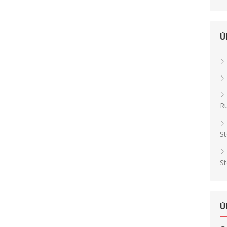
Ú
Ru
St
St
Ú