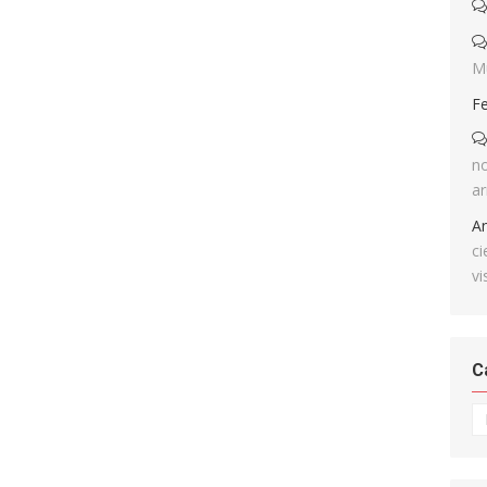
M
F
no
ar
A
ci
vi
C
Ca