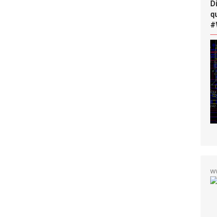
D
q
#
w