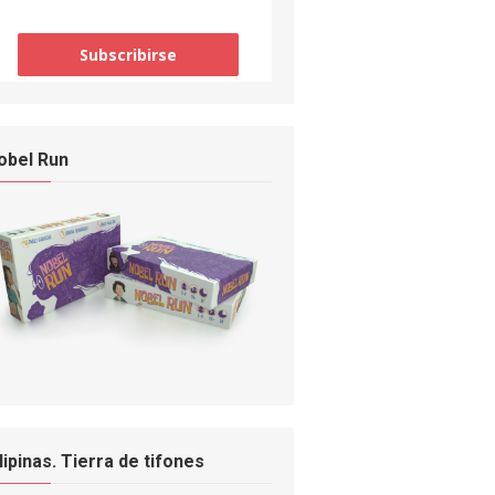
obel Run
ilipinas. Tierra de tifones