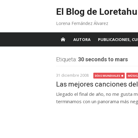
Skip
to
El Blog de Loretahu
content
Lorena Fernández Álvarez
AUTORA
PUBLICACIONES, CU
Etiqueta:
30 seconds to mars
31 diciembre 2008
DÍAS MUNDIALES
MÚSIC
Las mejores canciones del
Llegado el final de año, no me gusta m
terminamos con un panorama más negr