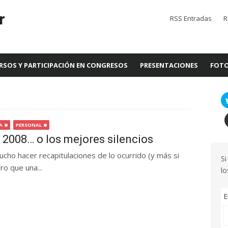
r
RSS Entradas
R
RSOS Y PARTICIPACIÓN EN CONGRESOS
PRESENTACIONES
FOTO
A
PERSONAL
 2008… o los mejores silencios
ucho hacer recapitulaciones de lo ocurrido (y más si
Si
o que una...
lo
E