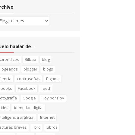
rchivo
chivo
uelo hablar de…
Aprendices
Bilbao
blog
blogeaños
blogger
blogs
iencia
contraseñas
E-ghost
ebooks
Facebook
feed
otografía
Google
Hoy por Hoy
cities
identidad digital
nteligencia artificial
Internet
ecturas breves
libro
Libros