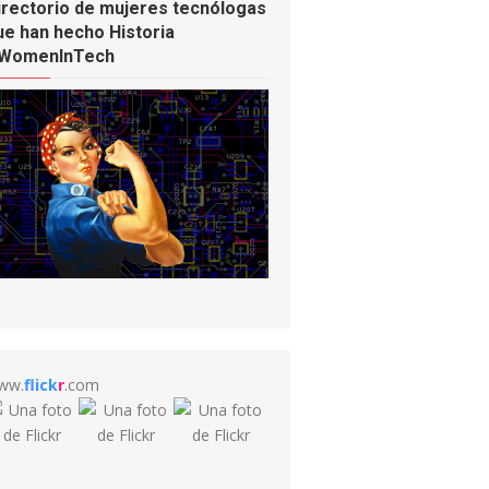
irectorio de mujeres tecnólogas
ue han hecho Historia
WomenInTech
ww.
flick
r
.com