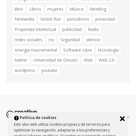
libro
Libros
mujeres
Música
Nireblog
Nirelandia
Nobel Run
periodismo
privacidad
Propiedad Intelectual
publicidad
Radio
redes sociales
rss
Seguridad
silencio
sinergia macramental
Software Libre
tecnología
twitter
Universidad de Deusto
Web
Web 2.0
wordpress
youtube
Todos los contenidos de esta página están
Política de cookies
protegidos por la licencia
Creative Commons Attribution-
Este sitio web utiliza cookies propias y de terceros para
optimizar tu navegación, adaptarse a tus preferencias y
NonCommercial-ShareAlike 3.0.
/
Política de privacidad
/
realizar labores analíticas. Al continuar navegando aceptas