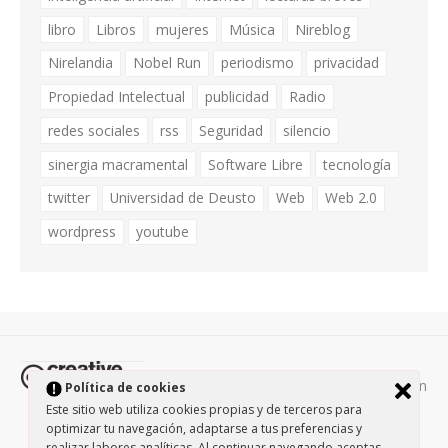
libro
Libros
mujeres
Música
Nireblog
Nirelandia
Nobel Run
periodismo
privacidad
Propiedad Intelectual
publicidad
Radio
redes sociales
rss
Seguridad
silencio
sinergia macramental
Software Libre
tecnología
twitter
Universidad de Deusto
Web
Web 2.0
wordpress
youtube
Todos los contenidos de esta página están
Política de cookies
protegidos por la licencia
Creative Commons Attribution-
Este sitio web utiliza cookies propias y de terceros para
optimizar tu navegación, adaptarse a tus preferencias y
NonCommercial-ShareAlike 3.0.
/
Política de privacidad
/
realizar labores analíticas. Al continuar navegando aceptas