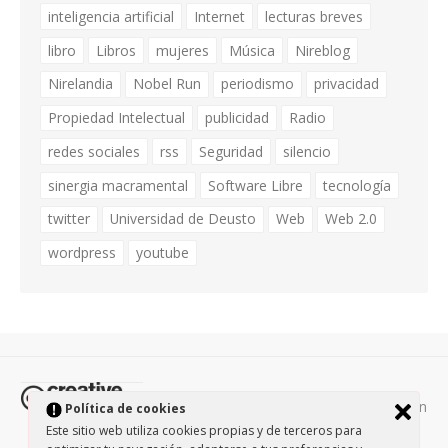
inteligencia artificial
Internet
lecturas breves
libro
Libros
mujeres
Música
Nireblog
Nirelandia
Nobel Run
periodismo
privacidad
Propiedad Intelectual
publicidad
Radio
redes sociales
rss
Seguridad
silencio
sinergia macramental
Software Libre
tecnología
twitter
Universidad de Deusto
Web
Web 2.0
wordpress
youtube
Todos los contenidos de esta página están
Política de cookies
protegidos por la licencia
Creative Commons Attribution-
Este sitio web utiliza cookies propias y de terceros para