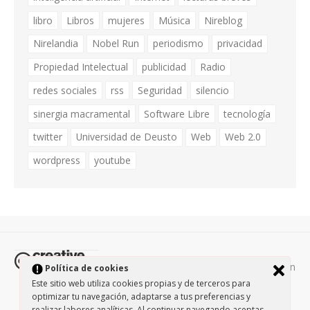
libro
Libros
mujeres
Música
Nireblog
Nirelandia
Nobel Run
periodismo
privacidad
Propiedad Intelectual
publicidad
Radio
redes sociales
rss
Seguridad
silencio
sinergia macramental
Software Libre
tecnología
twitter
Universidad de Deusto
Web
Web 2.0
wordpress
youtube
Todos los contenidos de esta página están
Política de cookies
protegidos por la licencia
Creative Commons Attribution-
Este sitio web utiliza cookies propias y de terceros para
optimizar tu navegación, adaptarse a tus preferencias y
NonCommercial-ShareAlike 3.0.
/
Política de privacidad
/
realizar labores analíticas. Al continuar navegando aceptas