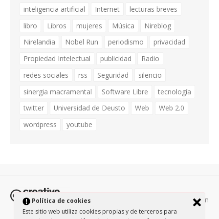
inteligencia artificial
Internet
lecturas breves
libro
Libros
mujeres
Música
Nireblog
Nirelandia
Nobel Run
periodismo
privacidad
Propiedad Intelectual
publicidad
Radio
redes sociales
rss
Seguridad
silencio
sinergia macramental
Software Libre
tecnología
twitter
Universidad de Deusto
Web
Web 2.0
wordpress
youtube
Todos los contenidos de esta página están
Política de cookies
protegidos por la licencia
Creative Commons Attribution-
Este sitio web utiliza cookies propias y de terceros para