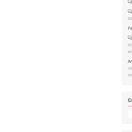
M
F
no
ar
A
ci
vi
C
Ca