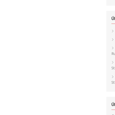
Ú
Ru
St
St
Ú