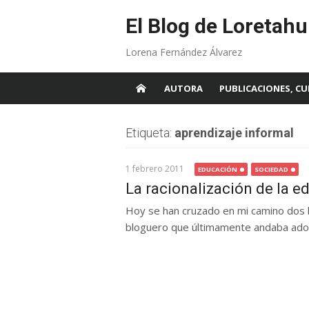
Skip
to
El Blog de Loretahu
content
Lorena Fernández Álvarez
AUTORA
PUBLICACIONES, CU
Etiqueta:
aprendizaje informal
1 febrero 2011
EDUCACIÓN
SOCIEDAD
La racionalización de la e
Hoy se han cruzado en mi camino dos
bloguero que últimamente andaba adorm