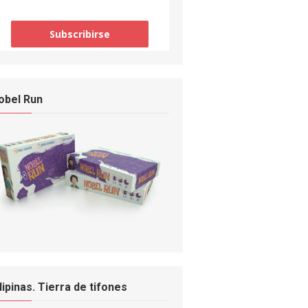
obel Run
ilipinas. Tierra de tifones