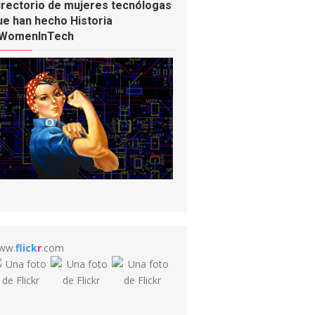
irectorio de mujeres tecnólogas
ue han hecho Historia
WomenInTech
ww.
flick
r
.com