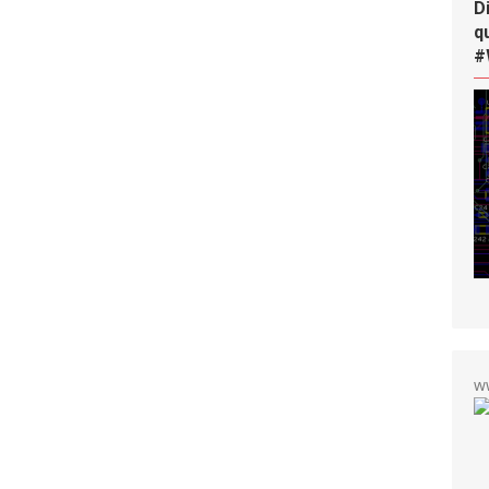
D
q
#
w