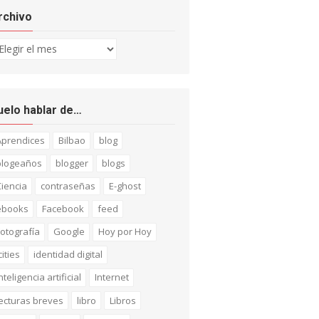
rchivo
chivo
uelo hablar de…
Aprendices
Bilbao
blog
blogeaños
blogger
blogs
iencia
contraseñas
E-ghost
ebooks
Facebook
feed
otografía
Google
Hoy por Hoy
cities
identidad digital
nteligencia artificial
Internet
ecturas breves
libro
Libros