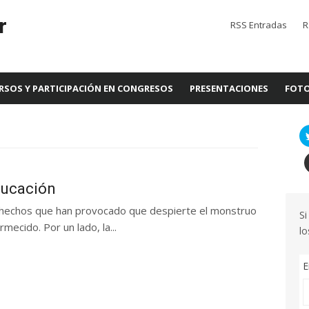
r
RSS Entradas
R
RSOS Y PARTICIPACIÓN EN CONGRESOS
PRESENTACIONES
FOTO
ducación
 hechos que han provocado que despierte el monstruo
Si
ecido. Por un lado, la...
lo
E