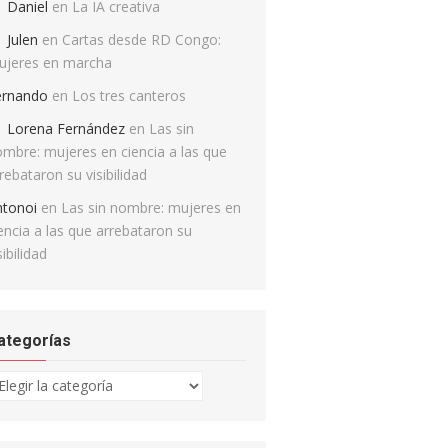
Daniel
en
La IA creativa
Julen
en
Cartas desde RD Congo:
ujeres en marcha
ernando
en
Los tres canteros
Lorena Fernández
en
Las sin
mbre: mujeres en ciencia a las que
rebataron su visibilidad
ntonoi
en
Las sin nombre: mujeres en
encia a las que arrebataron su
sibilidad
ategorías
tegorías