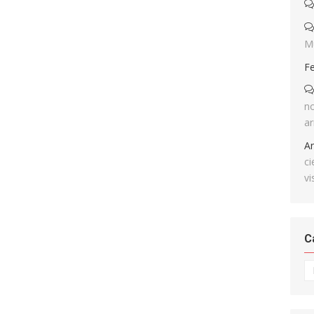
M
F
no
ar
A
ci
vi
C
Ca