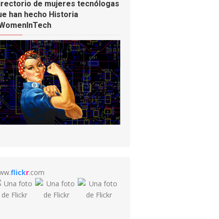
irectorio de mujeres tecnólogas
ue han hecho Historia
WomenInTech
ww.
flick
r
.com