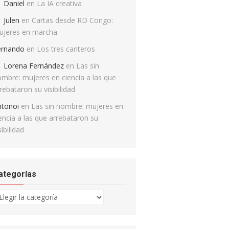
Daniel
en
La IA creativa
Julen
en
Cartas desde RD Congo:
ujeres en marcha
ernando
en
Los tres canteros
Lorena Fernández
en
Las sin
mbre: mujeres en ciencia a las que
rebataron su visibilidad
ntonoi
en
Las sin nombre: mujeres en
encia a las que arrebataron su
sibilidad
ategorías
tegorías