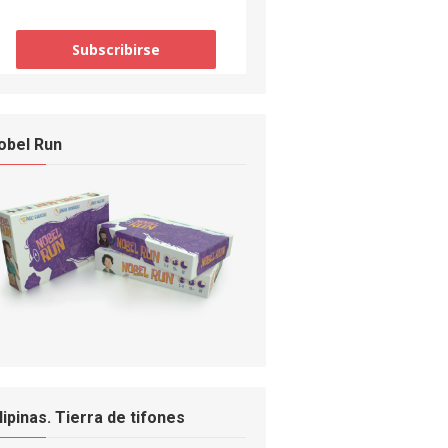
obel Run
ilipinas. Tierra de tifones