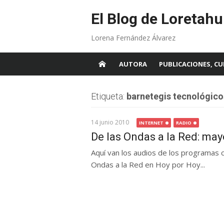
Skip
to
El Blog de Loretahu
content
Lorena Fernández Álvarez
AUTORA
PUBLICACIONES, CU
Etiqueta:
barnetegis tecnológico
14 junio 2010
INTERNET
RADIO
De las Ondas a la Red: ma
Aquí van los audios de los programas 
Ondas a la Red en Hoy por Hoy...