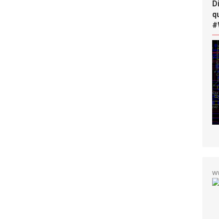
D
q
#
w