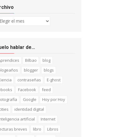
rchivo
chivo
uelo hablar de…
Aprendices
Bilbao
blog
blogeaños
blogger
blogs
iencia
contraseñas
E-ghost
ebooks
Facebook
feed
otografía
Google
Hoy por Hoy
cities
identidad digital
nteligencia artificial
Internet
ecturas breves
libro
Libros