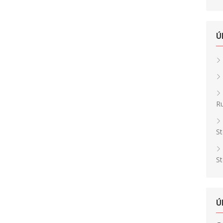
Ú
Ru
St
St
Ú