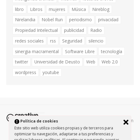
libro
Libros
mujeres
Música
Nireblog
Nirelandia
Nobel Run
periodismo
privacidad
Propiedad Intelectual
publicidad
Radio
redes sociales
rss
Seguridad
silencio
sinergia macramental
Software Libre
tecnología
twitter
Universidad de Deusto
Web
Web 2.0
wordpress
youtube
Todos los contenidos de esta página están
Política de cookies
protegidos por la licencia
Creative Commons Attribution-
Este sitio web utiliza cookies propias y de terceros para
optimizar tu navegación, adaptarse a tus preferencias y
NonCommercial-ShareAlike 3.0.
/
Política de privacidad
/
realizar labores analíticas. Al continuar navegando aceptas