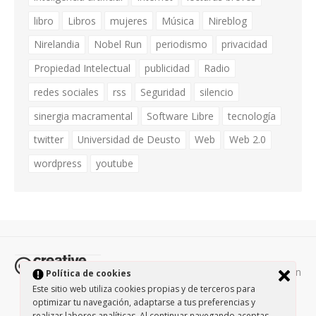
libro
Libros
mujeres
Música
Nireblog
Nirelandia
Nobel Run
periodismo
privacidad
Propiedad Intelectual
publicidad
Radio
redes sociales
rss
Seguridad
silencio
sinergia macramental
Software Libre
tecnología
twitter
Universidad de Deusto
Web
Web 2.0
wordpress
youtube
Todos los contenidos de esta página están
Política de cookies
protegidos por la licencia
Creative Commons Attribution-
Este sitio web utiliza cookies propias y de terceros para
optimizar tu navegación, adaptarse a tus preferencias y
NonCommercial-ShareAlike 3.0.
/
Política de privacidad
/
realizar labores analíticas. Al continuar navegando aceptas