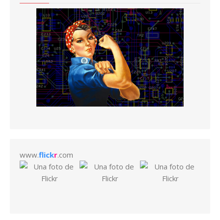
www.
flick
r
.com