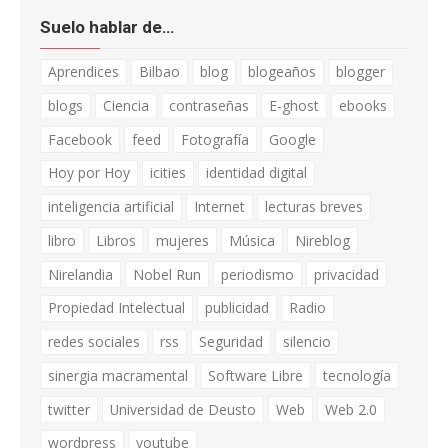
Suelo hablar de…
Aprendices
Bilbao
blog
blogeaños
blogger
blogs
Ciencia
contraseñas
E-ghost
ebooks
Facebook
feed
Fotografía
Google
Hoy por Hoy
icities
identidad digital
inteligencia artificial
Internet
lecturas breves
libro
Libros
mujeres
Música
Nireblog
Nirelandia
Nobel Run
periodismo
privacidad
Propiedad Intelectual
publicidad
Radio
redes sociales
rss
Seguridad
silencio
sinergia macramental
Software Libre
tecnología
twitter
Universidad de Deusto
Web
Web 2.0
wordpress
youtube