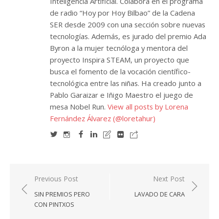
Inteligencia Artificial. Colabora en el programa
de radio “Hoy por Hoy Bilbao” de la Cadena
SER desde 2009 con una sección sobre nuevas
tecnologías. Además, es jurado del premio Ada
Byron a la mujer tecnóloga y mentora del
proyecto Inspira STEAM, un proyecto que
busca el fomento de la vocación científico-
tecnológica entre las niñas. Ha creado junto a
Pablo Garaizar e Iñigo Maestro el juego de
mesa Nobel Run.
View all posts by Lorena
Fernández Álvarez (@loretahur)
Navegación
Previous Post
Next Post
de
SIN PREMIOS PERO
LAVADO DE CARA
entradas
CON PINTXOS