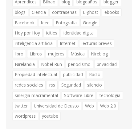
Aprendices
Bilbao
blog
blogeaños
blogger
blogs
Ciencia
contraseñas
E-ghost
ebooks
Facebook
feed
Fotografía
Google
Hoy por Hoy
icities
identidad digital
inteligencia artificial
Internet
lecturas breves
libro
Libros
mujeres
Música
Nireblog
Nirelandia
Nobel Run
periodismo
privacidad
Propiedad Intelectual
publicidad
Radio
redes sociales
rss
Seguridad
silencio
sinergia macramental
Software Libre
tecnología
twitter
Universidad de Deusto
Web
Web 2.0
wordpress
youtube