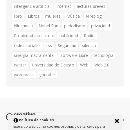
inteligencia artificial
Internet
lecturas breves
libro
Libros
mujeres
Música
Nireblog
Nirelandia
Nobel Run
periodismo
privacidad
Propiedad Intelectual
publicidad
Radio
redes sociales
rss
Seguridad
silencio
sinergia macramental
Software Libre
tecnología
twitter
Universidad de Deusto
Web
Web 2.0
wordpress
youtube
Todos los contenidos de esta página están
Política de cookies
protegidos por la licencia
Creative Commons Attribution-
Este sitio web utiliza cookies propias y de terceros para