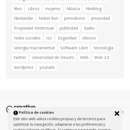
libro
Libros
mujeres
Música
Nireblog
Nirelandia
Nobel Run
periodismo
privacidad
Propiedad Intelectual
publicidad
Radio
redes sociales
rss
Seguridad
silencio
sinergia macramental
Software Libre
tecnología
twitter
Universidad de Deusto
Web
Web 2.0
wordpress
youtube
Todos los contenidos de esta página están
Política de cookies
protegidos por la licencia
Creative Commons Attribution-
Este sitio web utiliza cookies propias y de terceros para
optimizar tu navegación, adaptarse a tus preferencias y
NonCommercial-ShareAlike 3.0.
/
Política de privacidad
/
realizar labores analíticas. Al continuar navegando aceptas