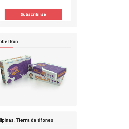
obel Run
ilipinas. Tierra de tifones