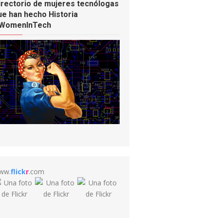
irectorio de mujeres tecnólogas
ue han hecho Historia
WomenInTech
ww.
flick
r
.com