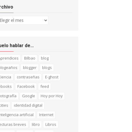
rchivo
chivo
uelo hablar de…
Aprendices
Bilbao
blog
blogeaños
blogger
blogs
iencia
contraseñas
E-ghost
ebooks
Facebook
feed
otografía
Google
Hoy por Hoy
cities
identidad digital
nteligencia artificial
Internet
ecturas breves
libro
Libros