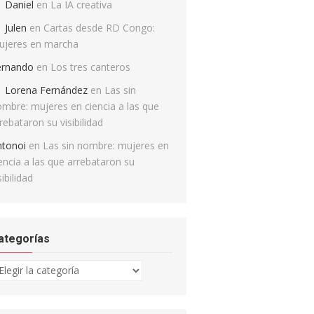
Daniel
en
La IA creativa
Julen
en
Cartas desde RD Congo:
ujeres en marcha
ernando
en
Los tres canteros
Lorena Fernández
en
Las sin
mbre: mujeres en ciencia a las que
rebataron su visibilidad
ntonoi
en
Las sin nombre: mujeres en
encia a las que arrebataron su
sibilidad
ategorías
tegorías