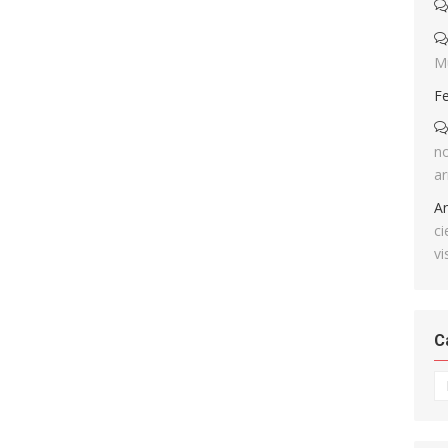
M
F
no
ar
A
ci
vi
C
Ca