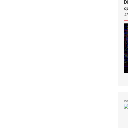
D
q
#
w