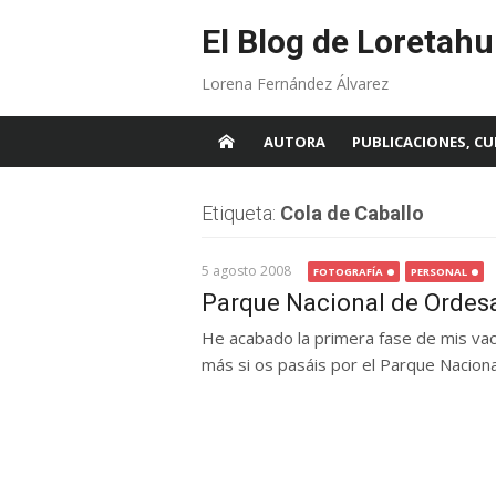
Skip
to
El Blog de Loretahu
content
Lorena Fernández Álvarez
AUTORA
PUBLICACIONES, CU
Etiqueta:
Cola de Caballo
5 agosto 2008
FOTOGRAFÍA
PERSONAL
Parque Nacional de Ordes
He acabado la primera fase de mis vac
más si os pasáis por el Parque Naciona