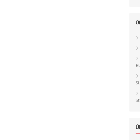
Ú
Ru
St
St
Ú