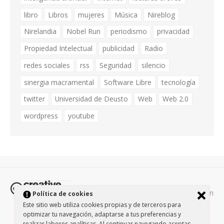
libro
Libros
mujeres
Música
Nireblog
Nirelandia
Nobel Run
periodismo
privacidad
Propiedad Intelectual
publicidad
Radio
redes sociales
rss
Seguridad
silencio
sinergia macramental
Software Libre
tecnología
twitter
Universidad de Deusto
Web
Web 2.0
wordpress
youtube
Todos los contenidos de esta página están
Política de cookies
protegidos por la licencia
Creative Commons Attribution-
Este sitio web utiliza cookies propias y de terceros para
optimizar tu navegación, adaptarse a tus preferencias y
NonCommercial-ShareAlike 3.0.
/
Política de privacidad
/
realizar labores analíticas. Al continuar navegando aceptas