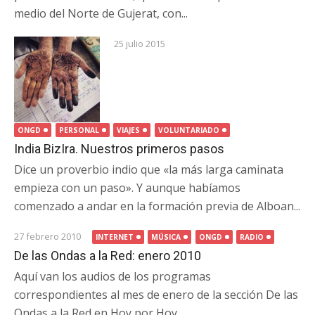
medio del Norte de Gujerat, con...
25 julio 2015
ONGD
PERSONAL
VIAJES
VOLUNTARIADO
India BizIra. Nuestros primeros pasos
Dice un proverbio indio que «la más larga caminata
empieza con un paso». Y aunque habíamos
comenzado a andar en la formación previa de Alboan...
27 febrero 2010
INTERNET
MÚSICA
ONGD
RADIO
De las Ondas a la Red: enero 2010
Aquí van los audios de los programas
correspondientes al mes de enero de la sección De las
Ondas a la Red en Hoy por Hoy...