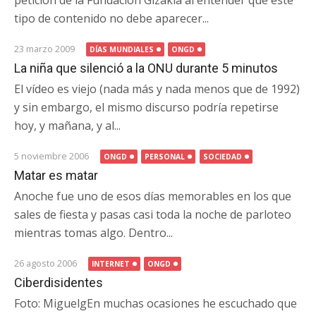
petición de la Fundación Gizakia al entender que este
tipo de contenido no debe aparecer...
23 marzo 2009
DÍAS MUNDIALES
ONGD
La niña que silenció a la ONU durante 5 minutos
El vídeo es viejo (nada más y nada menos que de 1992)
y sin embargo, el mismo discurso podría repetirse
hoy, y mañana, y al...
5 noviembre 2006
ONGD
PERSONAL
SOCIEDAD
Matar es matar
Anoche fue uno de esos días memorables en los que
sales de fiesta y pasas casi toda la noche de parloteo
mientras tomas algo. Dentro...
26 agosto 2006
INTERNET
ONGD
Ciberdisidentes
Foto: MiguelgEn muchas ocasiones he escuchado que