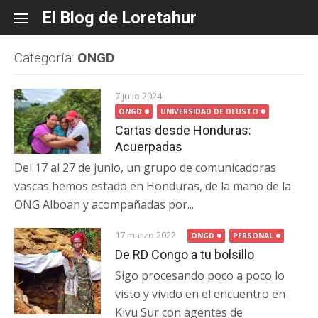
Skip
El Blog de Loretahur
to
content
Categoría:
ONGD
7 julio 2024
ONGD
UNIVERSIDAD DE DEUSTO
Cartas desde Honduras:
Acuerpadas
Del 17 al 27 de junio, un grupo de comunicadoras
vascas hemos estado en Honduras, de la mano de la
ONG Alboan y acompañadas por...
17 marzo 2022
ONGD
PERSONAL
De RD Congo a tu bolsillo
Sigo procesando poco a poco lo
visto y vivido en el encuentro en
Kivu Sur con agentes de