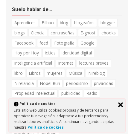
Suelo hablar de…
Aprendices
Bilbao
blog
blogeaños
blogger
blogs
Ciencia
contraseñas
E-ghost
ebooks
Facebook
feed
Fotografía
Google
Hoy por Hoy
icities
identidad digital
inteligencia artificial
Internet
lecturas breves
libro
Libros
mujeres
Música
Nireblog
Nirelandia
Nobel Run
periodismo
privacidad
Propiedad Intelectual
publicidad
Radio
redes sociales
rss
Seguridad
silencio
Política de cookies
Este sitio web utiliza cookies propias y de terceros para
sinergia macramental
Software Libre
tecnología
optimizar tu navegación, adaptarse a tus preferencias y
realizar labores analíticas. Al continuar navegando aceptas
twitter
Universidad de Deusto
Web
Web 2.0
nuestra
Política de cookies
.
wordpress
youtube