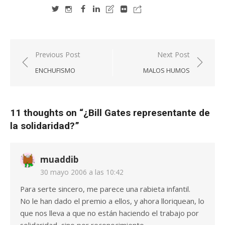
Navegación
Previous Post
Next Post
de
ENCHUFISMO
MALOS HUMOS
entradas
11 thoughts on “
¿Bill Gates representante de
la solidaridad?
”
muaddib
30 mayo 2006 a las 10:42
Para serte sincero, me parece una rabieta infantil.
No le han dado el premio a ellos, y ahora lloriquean, lo
que nos lleva a que no están haciendo el trabajo por