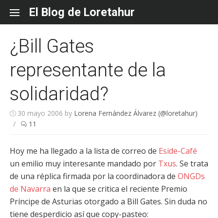
Skip
El Blog de Loretahur
to
content
¿Bill Gates
representante de la
solidaridad?
30 mayo 2006
by
Lorena Fernández Álvarez (@loretahur)
/
11
Hoy me ha llegado a la lista de correo de
Eside-Café
un emilio muy interesante mandado por
Txus
. Se trata
de una réplica firmada por la coordinadora de
ONGDs
de Navarra
en la que se critica el reciente Premio
Príncipe de Asturias otorgado a Bill Gates. Sin duda no
tiene desperdicio así que copy-pasteo: