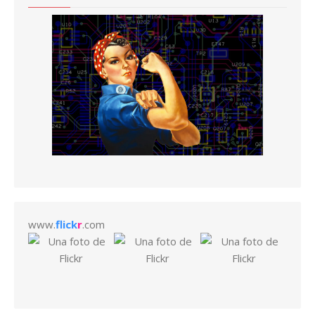
www.
flick
r
.com