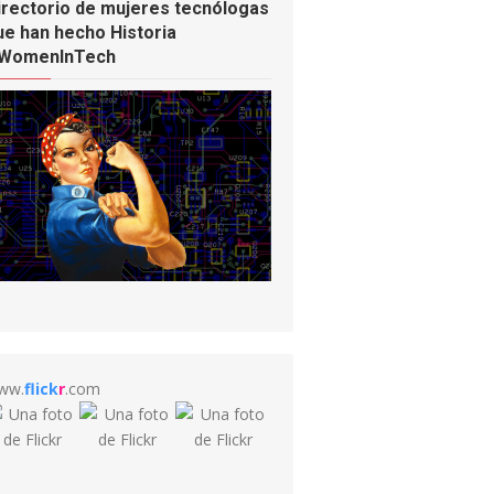
irectorio de mujeres tecnólogas
ue han hecho Historia
WomenInTech
ww.
flick
r
.com