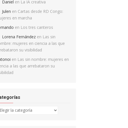
Daniel
en
La IA creativa
Julen
en
Cartas desde RD Congo:
ujeres en marcha
ernando
en
Los tres canteros
Lorena Fernández
en
Las sin
mbre: mujeres en ciencia a las que
rebataron su visibilidad
ntonoi
en
Las sin nombre: mujeres en
encia a las que arrebataron su
sibilidad
ategorías
tegorías