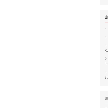
Ú
Ru
St
St
Ú