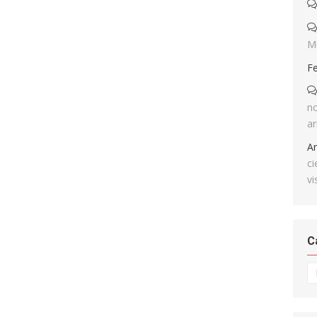
M
F
no
ar
A
ci
vi
C
Ca