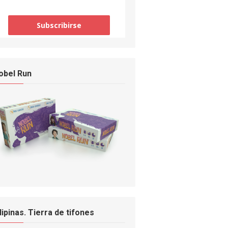
obel Run
ilipinas. Tierra de tifones