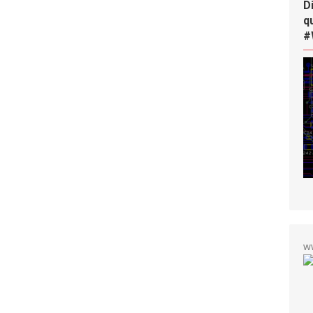
D
q
#
w