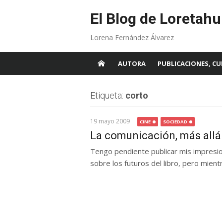
Skip
to
El Blog de Loretahu
content
Lorena Fernández Álvarez
AUTORA
PUBLICACIONES, CU
Etiqueta:
corto
19 mayo 2009
CINE
SOCIEDAD
La comunicación, más allá
Tengo pendiente publicar mis impresion
sobre los futuros del libro, pero mientr