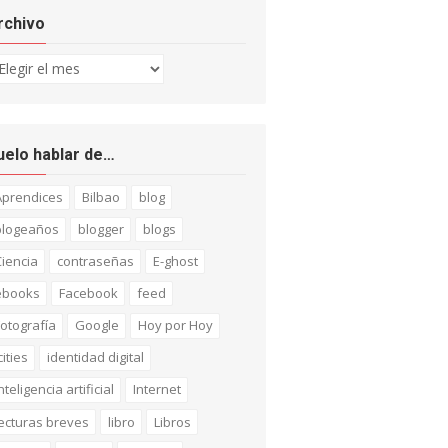
rchivo
chivo
uelo hablar de…
Aprendices
Bilbao
blog
blogeaños
blogger
blogs
iencia
contraseñas
E-ghost
ebooks
Facebook
feed
otografía
Google
Hoy por Hoy
cities
identidad digital
nteligencia artificial
Internet
ecturas breves
libro
Libros