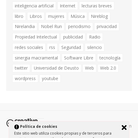
inteligencia artificial
Internet
lecturas breves
libro
Libros
mujeres
Música
Nireblog
Nirelandia
Nobel Run
periodismo
privacidad
Propiedad Intelectual
publicidad
Radio
redes sociales
rss
Seguridad
silencio
sinergia macramental
Software Libre
tecnología
twitter
Universidad de Deusto
Web
Web 2.0
wordpress
youtube
Todos los contenidos de esta página están
Política de cookies
protegidos por la licencia
Creative Commons Attribution-
Este sitio web utiliza cookies propias y de terceros para