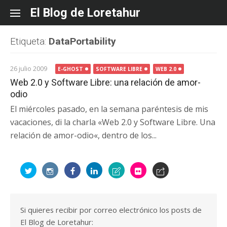
Skip
El Blog de Loretahur
to
content
Etiqueta:
DataPortability
26 julio 2009
E-GHOST
SOFTWARE LIBRE
WEB 2.0
Web 2.0 y Software Libre: una relación de amor-
odio
El miércoles pasado, en la semana paréntesis de mis
vacaciones, di la charla «Web 2.0 y Software Libre. Una
relación de amor-odio«, dentro de los...
Si quieres recibir por correo electrónico los posts de
El Blog de Loretahur: