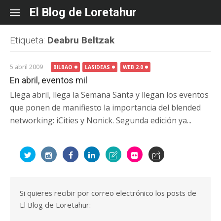
Skip
El Blog de Loretahur
to
content
Etiqueta:
Deabru Beltzak
5 abril 2009
BILBAO
LASIDEAS
WEB 2.0
En abril, eventos mil
Llega abril, llega la Semana Santa y llegan los eventos
que ponen de manifiesto la importancia del blended
networking: iCities y Nonick. Segunda edición ya...
Si quieres recibir por correo electrónico los posts de
El Blog de Loretahur: