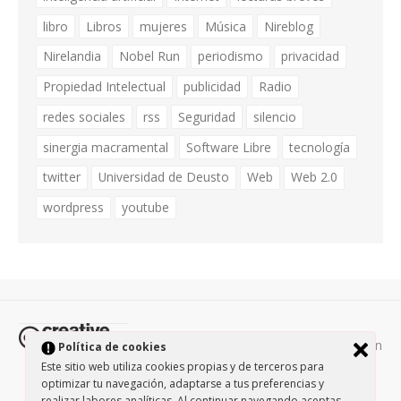
libro
Libros
mujeres
Música
Nireblog
Nirelandia
Nobel Run
periodismo
privacidad
Propiedad Intelectual
publicidad
Radio
redes sociales
rss
Seguridad
silencio
sinergia macramental
Software Libre
tecnología
twitter
Universidad de Deusto
Web
Web 2.0
wordpress
youtube
Todos los contenidos de esta página están
Política de cookies
protegidos por la licencia
Creative Commons Attribution-
Este sitio web utiliza cookies propias y de terceros para
optimizar tu navegación, adaptarse a tus preferencias y
NonCommercial-ShareAlike 3.0.
/
Política de privacidad
/
realizar labores analíticas. Al continuar navegando aceptas