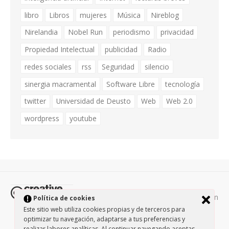
libro
Libros
mujeres
Música
Nireblog
Nirelandia
Nobel Run
periodismo
privacidad
Propiedad Intelectual
publicidad
Radio
redes sociales
rss
Seguridad
silencio
sinergia macramental
Software Libre
tecnología
twitter
Universidad de Deusto
Web
Web 2.0
wordpress
youtube
Todos los contenidos de esta página están
Política de cookies
protegidos por la licencia
Creative Commons Attribution-
Este sitio web utiliza cookies propias y de terceros para
optimizar tu navegación, adaptarse a tus preferencias y
NonCommercial-ShareAlike 3.0.
/
Política de privacidad
/
realizar labores analíticas. Al continuar navegando aceptas