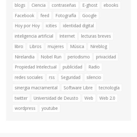
blogs
Ciencia
contraseñas
E-ghost
ebooks
Facebook
feed
Fotografía
Google
Hoy por Hoy
icities
identidad digital
inteligencia artificial
Internet
lecturas breves
libro
Libros
mujeres
Música
Nireblog
Nirelandia
Nobel Run
periodismo
privacidad
Propiedad Intelectual
publicidad
Radio
redes sociales
rss
Seguridad
silencio
sinergia macramental
Software Libre
tecnología
twitter
Universidad de Deusto
Web
Web 2.0
wordpress
youtube