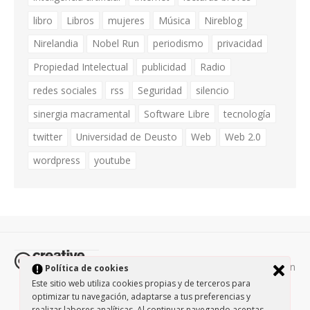
libro
Libros
mujeres
Música
Nireblog
Nirelandia
Nobel Run
periodismo
privacidad
Propiedad Intelectual
publicidad
Radio
redes sociales
rss
Seguridad
silencio
sinergia macramental
Software Libre
tecnología
twitter
Universidad de Deusto
Web
Web 2.0
wordpress
youtube
Todos los contenidos de esta página están
Política de cookies
protegidos por la licencia
Creative Commons Attribution-
Este sitio web utiliza cookies propias y de terceros para
optimizar tu navegación, adaptarse a tus preferencias y
NonCommercial-ShareAlike 3.0.
/
Política de privacidad
/
realizar labores analíticas. Al continuar navegando aceptas