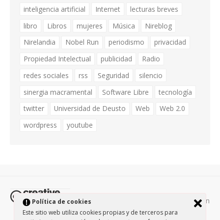
inteligencia artificial
Internet
lecturas breves
libro
Libros
mujeres
Música
Nireblog
Nirelandia
Nobel Run
periodismo
privacidad
Propiedad Intelectual
publicidad
Radio
redes sociales
rss
Seguridad
silencio
sinergia macramental
Software Libre
tecnología
twitter
Universidad de Deusto
Web
Web 2.0
wordpress
youtube
Todos los contenidos de esta página están
Política de cookies
protegidos por la licencia
Creative Commons Attribution-
Este sitio web utiliza cookies propias y de terceros para