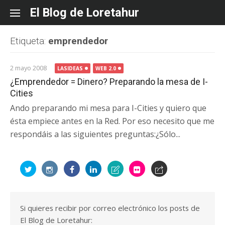
Skip
El Blog de Loretahur
to
content
Etiqueta:
emprendedor
2 mayo 2008
LASIDEAS
WEB 2.0
¿Emprendedor = Dinero? Preparando la mesa de I-
Cities
Ando preparando mi mesa para I-Cities y quiero que
ésta empiece antes en la Red. Por eso necesito que me
respondáis a las siguientes preguntas:¿Sólo...
Si quieres recibir por correo electrónico los posts de
El Blog de Loretahur: