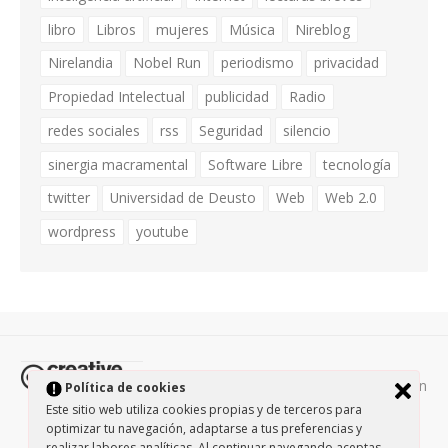
libro
Libros
mujeres
Música
Nireblog
Nirelandia
Nobel Run
periodismo
privacidad
Propiedad Intelectual
publicidad
Radio
redes sociales
rss
Seguridad
silencio
sinergia macramental
Software Libre
tecnología
twitter
Universidad de Deusto
Web
Web 2.0
wordpress
youtube
Todos los contenidos de esta página están
Política de cookies
protegidos por la licencia
Creative Commons Attribution-
Este sitio web utiliza cookies propias y de terceros para
optimizar tu navegación, adaptarse a tus preferencias y
NonCommercial-ShareAlike 3.0.
/
Política de privacidad
/
realizar labores analíticas. Al continuar navegando aceptas