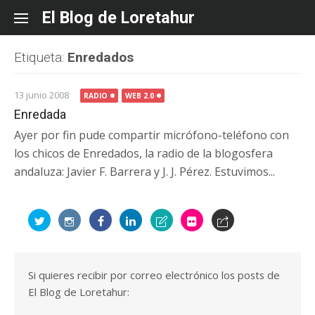
Skip
El Blog de Loretahur
to
content
Etiqueta:
Enredados
13 junio 2008
RADIO
WEB 2.0
Enredada
Ayer por fin pude compartir micrófono-teléfono con
los chicos de Enredados, la radio de la blogosfera
andaluza: Javier F. Barrera y J. J. Pérez. Estuvimos...
Si quieres recibir por correo electrónico los posts de
El Blog de Loretahur: