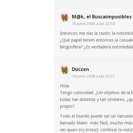
M@k, el Buscaimposibles
16 junio 2008 a las 22:54
Entonces me das la razón: la notoried
¿Qué papel tienen entonces la casuali
blogosfera? ¿Es verdadera notorieda
Duczen
16 junio 2008 a las 22:57
Hola.
Tengo curiosidad. ¿Un objetivo de la 
todas tan distintas y tan similares, ¿
propio?.
Todo el mundo puede ser un Varsavki si
llamado Matin -más fácil, mucho más,
ver quien es) (nota2: confesar la no