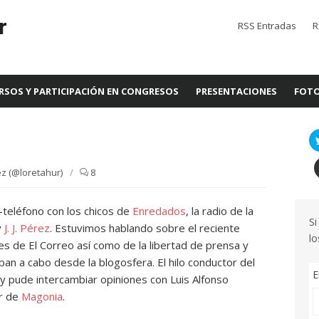
r
RSS Entradas
R
RSOS Y PARTICIPACIÓN EN CONGRESOS
PRESENTACIONES
FOTO
z (@loretahur)
/
8
-teléfono con los chicos de
Enredados
, la radio de la
Si
y
J. J. Pérez
. Estuvimos hablando sobre el reciente
lo
es de El Correo así como de la libertad de prensa y
ban a cabo desde la blogosfera. El hilo conductor del
E
y pude intercambiar opiniones con Luis Alfonso
or de
Magonia
.