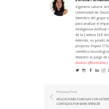
Ingeniera salsera. Ac
Universidad de Deusto
Miembro del grupo e
para analizar el impa
Inteligencia Artifici
de la Cadena SER des
Además, es jurado de
proyecto Inspira STE
científico-tecnológic
Maestro el juego de
Álvarez (@loretahur)
Navegación
Previous Post
de
APLICACIONES CURIOSAS CON ASTERI
entradas
CONTADAS POR MARK SPENCER