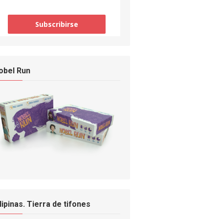
obel Run
ilipinas. Tierra de tifones