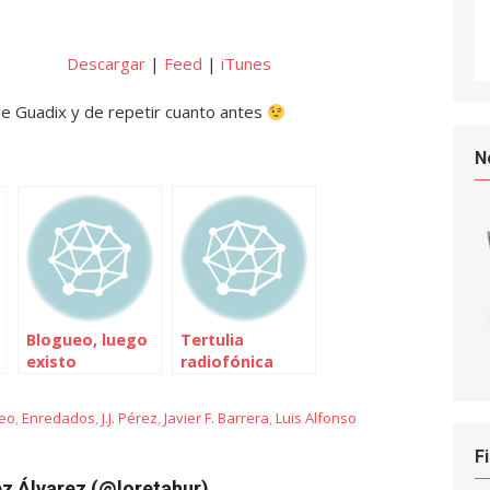
Descargar
|
Feed
|
iTunes
de Guadix y de repetir cuanto antes
N
Blogueo, luego
Tertulia
existo
radiofónica
reo
,
Enredados
,
J.J. Pérez
,
Javier F. Barrera
,
Luis Alfonso
F
z Álvarez (@loretahur)