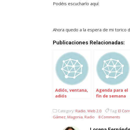
Podéis escucharlo aquí:
Ahora quedo a la espera de mi torico 
Publicaciones Relacionadas:
Adiós, ventana,
Agenda para el
adiós
fin de semana
Category:
Radio
,
Web 2.0
Tag:
El Cor
Gámez
,
Magonia
,
Radio
8 Comments
Lorena Fernánde