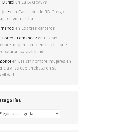
Daniel
en
La IA creativa
Julen
en
Cartas desde RD Congo:
ujeres en marcha
ernando
en
Los tres canteros
Lorena Fernández
en
Las sin
mbre: mujeres en ciencia a las que
rebataron su visibilidad
ntonoi
en
Las sin nombre: mujeres en
encia a las que arrebataron su
sibilidad
ategorías
tegorías