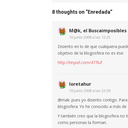
8 thoughts on “
Enredada
”
M@k, el Buscaimposibles
16 junio 2008 a las 12:25
Disiento en lo de que cualquiera pued
objetivo de la blogosfera no es ése:
http://tinyurl.com/477luf
loretahur
16 junio 2008 a las 22:39
@mak: pues yo disiento contigo. Para 
blogosfera. Yo he conocido a más de
Y también creo que la blogosfera no t
como personas la forman.