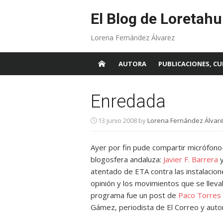
Skip
to
El Blog de Loretahu
content
Lorena Fernández Álvarez
AUTORA
PUBLICACIONES, CU
Enredada
13 junio 2008
by
Lorena Fernández Álvare
Ayer por fin pude compartir micrófono
blogosfera andaluza:
Javier F. Barrera
atentado de ETA contra las instalacion
opinión y los movimientos que se lleva
programa fue un post de
Paco Torres
Gámez, periodista de El Correo y aut