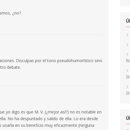
smos, ¿no?.
Ú
Ru
taciones. Disculpas por el tono pseudohumorístico sino
tro debate.
St
St
e yo digo es que M. V. (¿mejor así?) no es notable en
Ú
ella. No ha despuntado y salido de ella. Lo era desde
 usarla en su beneficio muy eficazmente (ninguna