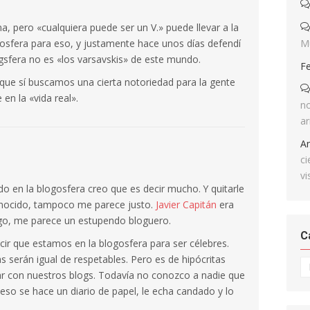
a, pero «cualquiera puede ser un V.» puede llevar a la
M
osfera para eso, y justamente hace unos días defendí
gsfera no es «los varsavskis» de este mundo.
F
que sí buscamos una cierta notoriedad para la gente
n la «vida real».
no
ar
A
ci
vi
o en la blogosfera creo que es decir mucho. Y quitarle
onocido, tampoco me parece justo.
Javier Capitán
era
go, me parece un estupendo bloguero.
C
cir que estamos en la blogosfera para ser célebres.
 serán igual de respetables. Pero es de hipócritas
Ca
r con nuestros blogs. Todavía no conozco a nadie que
 eso se hace un diario de papel, le echa candado y lo