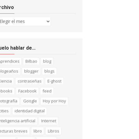
rchivo
chivo
uelo hablar de…
Aprendices
Bilbao
blog
blogeaños
blogger
blogs
iencia
contraseñas
E-ghost
ebooks
Facebook
feed
otografía
Google
Hoy por Hoy
cities
identidad digital
nteligencia artificial
Internet
ecturas breves
libro
Libros