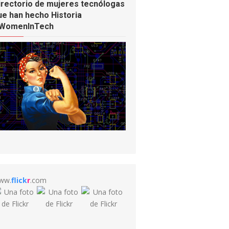
irectorio de mujeres tecnólogas
ue han hecho Historia
WomenInTech
ww.
flick
r
.com