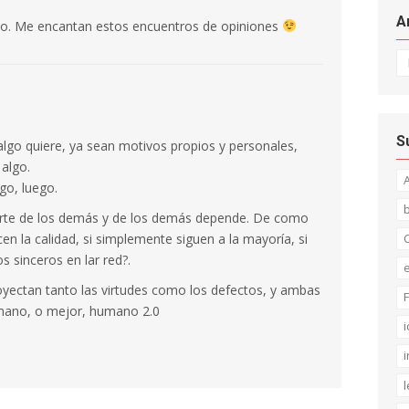
A
io. Me encantan estos encuentros de opiniones
Ar
S
algo quiere, ya sean motivos propios y personales,
 algo.
go, luego.
arte de los demás y de los demás depende. De como
cen la calidad, si simplemente siguen a la mayoría, si
C
s sinceros en lar red?.
oyectan tanto las virtudes como los defectos, y ambas
F
umano, o mejor, humano 2.0
i
i
l