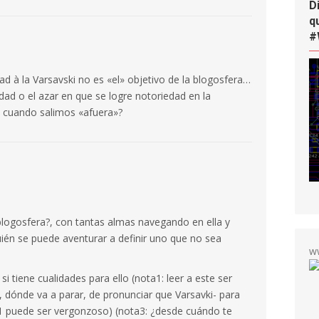
D
q
#
ad à la Varsavski no es «el» objetivo de la blogosfera…
dad o el azar en que se logre notoriedad en la
d cuando salimos «afuera»?
blogosfera?, con tantas almas navegando en ella y
quién se puede aventurar a definir uno que no sea
w
 tiene cualidades para ello (nota1: leer a este ser
 dónde va a parar, de pronunciar que Varsavki- para
ta1 puede ser vergonzoso) (nota3: ¿desde cuándo te