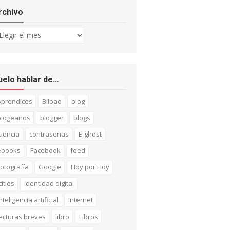
rchivo
chivo
uelo hablar de…
Aprendices
Bilbao
blog
blogeaños
blogger
blogs
iencia
contraseñas
E-ghost
ebooks
Facebook
feed
otografía
Google
Hoy por Hoy
cities
identidad digital
nteligencia artificial
Internet
ecturas breves
libro
Libros