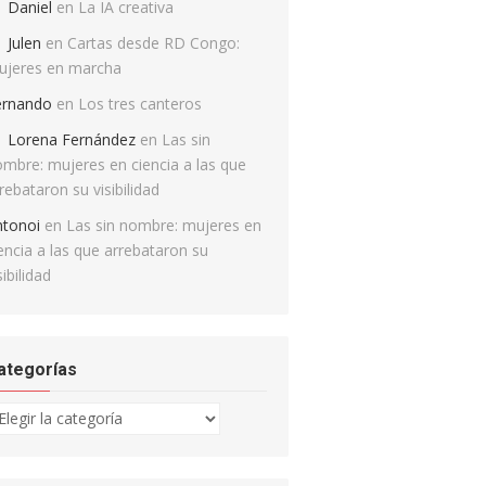
Daniel
en
La IA creativa
Julen
en
Cartas desde RD Congo:
ujeres en marcha
ernando
en
Los tres canteros
Lorena Fernández
en
Las sin
mbre: mujeres en ciencia a las que
rebataron su visibilidad
ntonoi
en
Las sin nombre: mujeres en
encia a las que arrebataron su
sibilidad
ategorías
tegorías