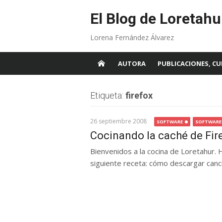
Skip
to
El Blog de Loretahu
content
Lorena Fernández Álvarez
AUTORA
PUBLICACIONES, CU
Etiqueta:
firefox
26 septiembre 2008
SOFTWARE
SOFTWARE 
Cocinando la caché de Fir
Bienvenidos a la cocina de Loretahur.
siguiente receta: cómo descargar canc