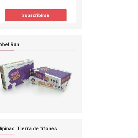
obel Run
ilipinas. Tierra de tifones