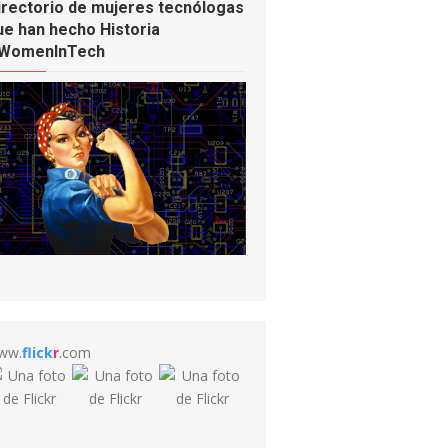
irectorio de mujeres tecnólogas
ue han hecho Historia
WomenInTech
ww.
flick
r
.com