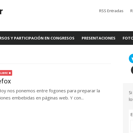
r
RSS Entradas
R
RSOS Y PARTICIPACIÓN EN CONGRESOS
PRESENTACIONES
FOTO
LIBRE
efox
 Hoy nos ponemos entre fogones para preparar la
Si
iones embebidas en páginas web. Y con...
lo
E