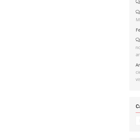
M
F
no
ar
A
ci
vi
C
Ca