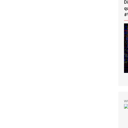
D
q
#
w