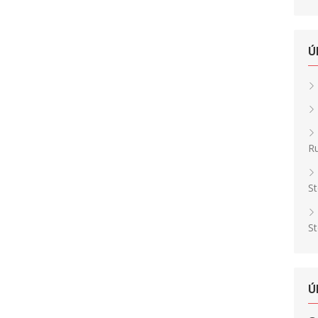
Ú
Ru
St
St
Ú