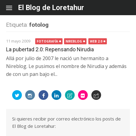
Skip
El Blog de Loretahur
to
content
Etiqueta:
fotolog
11 mayo 2009
FOTOGRAFÍA
NIREBLOG
WEB 2.0
La pubertad 2.0: Repensando Nirudia
Allá por julio de 2007 le nació un hermanito a
Nireblog. Le pusimos el nombre de Nirudia y además
de con un pan bajo el...
Si quieres recibir por correo electrónico los posts de
El Blog de Loretahur: