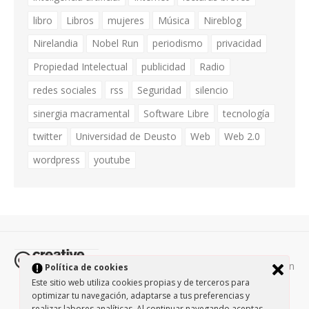
libro
Libros
mujeres
Música
Nireblog
Nirelandia
Nobel Run
periodismo
privacidad
Propiedad Intelectual
publicidad
Radio
redes sociales
rss
Seguridad
silencio
sinergia macramental
Software Libre
tecnología
twitter
Universidad de Deusto
Web
Web 2.0
wordpress
youtube
Todos los contenidos de esta página están
Política de cookies
protegidos por la licencia
Creative Commons Attribution-
Este sitio web utiliza cookies propias y de terceros para
optimizar tu navegación, adaptarse a tus preferencias y
NonCommercial-ShareAlike 3.0.
/
Política de privacidad
/
realizar labores analíticas. Al continuar navegando aceptas