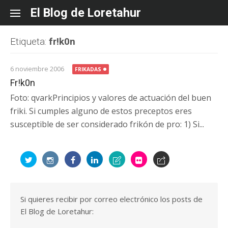
Skip
El Blog de Loretahur
to
content
Etiqueta:
fr!k0n
6 noviembre 2006
FRIKADAS
Fr!k0n
Foto: qvarkPrincipios y valores de actuación del buen
friki. Si cumples alguno de estos preceptos eres
susceptible de ser considerado frikón de pro: 1) Si...
Si quieres recibir por correo electrónico los posts de
El Blog de Loretahur: