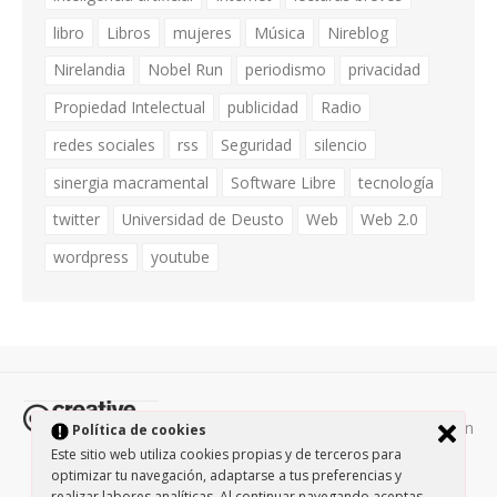
libro
Libros
mujeres
Música
Nireblog
Nirelandia
Nobel Run
periodismo
privacidad
Propiedad Intelectual
publicidad
Radio
redes sociales
rss
Seguridad
silencio
sinergia macramental
Software Libre
tecnología
twitter
Universidad de Deusto
Web
Web 2.0
wordpress
youtube
Todos los contenidos de esta página están
Política de cookies
protegidos por la licencia
Creative Commons Attribution-
Este sitio web utiliza cookies propias y de terceros para
optimizar tu navegación, adaptarse a tus preferencias y
NonCommercial-ShareAlike 3.0.
/
Política de privacidad
/
realizar labores analíticas. Al continuar navegando aceptas