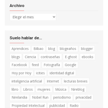
Archivo
Archivo
Suelo hablar de…
Aprendices
Bilbao
blog
blogeaños
blogger
blogs
Ciencia
contraseñas
E-ghost
ebooks
Facebook
feed
Fotografía
Google
Hoy por Hoy
icities
identidad digital
inteligencia artificial
Internet
lecturas breves
libro
Libros
mujeres
Música
Nireblog
Nirelandia
Nobel Run
periodismo
privacidad
Propiedad Intelectual
publicidad
Radio