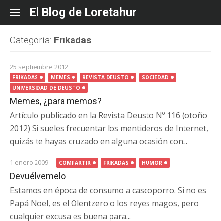
Skip
El Blog de Loretahur
to
content
Categoría:
Frikadas
25 septiembre 2012
FRIKADAS
MEMES
REVISTA DEUSTO
SOCIEDAD
UNIVERSIDAD DE DEUSTO
Memes, ¿para memos?
Artículo publicado en la Revista Deusto Nº 116 (otoño
2012) Si sueles frecuentar los mentideros de Internet,
quizás te hayas cruzado en alguna ocasión con...
1 enero 2009
COMPARTIR
FRIKADAS
HUMOR
Devuélvemelo
Estamos en época de consumo a cascoporro. Si no es
Papá Noel, es el Olentzero o los reyes magos, pero
cualquier excusa es buena para...