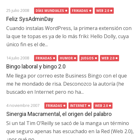
25 julio 2008
DÍAS MUNDIALES
FRIKADAS
WEB 2.0
Feliz SysAdminDay
Cuando instalas WordPress, la primera extensión con
la que te topas es ya de lo más friki: Hello Dolly, cuya
único fin es el de...
14 julio 2008
FRIKADAS
HUMOR
JUEGOS
WEB 2.0
Bingo laboral y bingo 2.0
Me llega por correo este Business Bingo con el que
me he mondado de risa. Desconozco la autoría (he
buscado en Internet pero no ha...
4 noviembre 2007
FRIKADAS
INTERNET
WEB 2.0
Sinergia Macramental, el origen del palabro
Si un tal Tim O’Reilly se sacó de la manga un término
que seguro apenas has escuchado en la Red (Web 2.0),
¿por qué no...