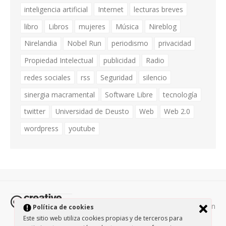
inteligencia artificial
Internet
lecturas breves
libro
Libros
mujeres
Música
Nireblog
Nirelandia
Nobel Run
periodismo
privacidad
Propiedad Intelectual
publicidad
Radio
redes sociales
rss
Seguridad
silencio
sinergia macramental
Software Libre
tecnología
twitter
Universidad de Deusto
Web
Web 2.0
wordpress
youtube
Todos los contenidos de esta página están
Política de cookies
protegidos por la licencia
Creative Commons Attribution-
Este sitio web utiliza cookies propias y de terceros para