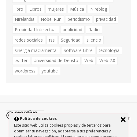
libro
Libros
mujeres
Música
Nireblog
Nirelandia
Nobel Run
periodismo
privacidad
Propiedad Intelectual
publicidad
Radio
redes sociales
rss
Seguridad
silencio
sinergia macramental
Software Libre
tecnología
twitter
Universidad de Deusto
Web
Web 2.0
wordpress
youtube
Todos los contenidos de esta página están
Política de cookies
protegidos por la licencia
Creative Commons Attribution-
Este sitio web utiliza cookies propias y de terceros para
optimizar tu navegación, adaptarse a tus preferencias y
NonCommercial-ShareAlike 3.0.
/
Política de privacidad
/
realizar labores analíticas. Al continuar navegando aceptas